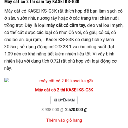
Máy cắt cỏ 2 thì cầm tay KASEI KS-G3K
N
G
Máy cắt cỏ KASEI KS-G3K rất thích hợp để bạn làm sạch cỏ
G
ở sân, vườn nhà, nương rẫy hoặc ở các trang trại chăn nuôi,
I
trồng trọt. Đây là loại
máy cắt cỏ cầm tay
, đeo vai loại mạnh,
Ả
M
có thể cắt được các loại cỏ như: Cỏ voi, cỏ gấu, cỏ cú, cỏ
G
cho bò ăn, bụi rậm,… Kasei KS-G3K có dung tích xy lanh
I
30.5cc, sử dụng động cơ CG328.1 và cho công suất đạt
Á
1.09 nên có khả năng tiết kiệm nhiên liệu tốt. Vì vậy bình
nhiên liệu với dung tích 0.72l rất phù hợp với loại động cơ
này.
Máy cắt cỏ 2 thì KASEI KS-G3K
SẢN
KHUYẾN MẠI
PHẨM
3.938.000
₫
2.520.000
₫
ĐANG
GIẢM
Thêm vào giỏ hàng
GIÁ