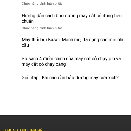
cỏ
ở
Chức năng bình luận bị tắt
giá
Máy
tốt,
Sạ
Hướng dẫn cách bảo dưỡng máy cắt cỏ đúng tiêu
chất
Lúa:
chuẩn
lượng
Nên
rất
ở
Chức năng bình luận bị tắt
mua
đáng
Hướng
loại
để
dẫn
nào
Máy thổi bụi Kasei: Mạnh mẽ, đa dạng cho mọi nhu
sử
cách
với
cầu
dụng
bảo
giá
dưỡng
bao
So sánh 4 điểm chính của máy cắt cỏ chạy pin và
máy
nhiêu?
cắt
máy cắt cỏ chạy xăng
cỏ
đúng
Giải đáp : Khi nào cần bảo dưỡng máy cưa xích?
tiêu
chuẩn
THÔNG TIN LIÊN HỆ