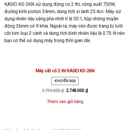
KASEI KS-26N sử dụng động cơ 2 thì, công suất 750W,
đường kính piston 34mm, dung tích xi lanh 25.4cc. Máy sử
dụng nhiên liệu xăng pha nhớt tỉ lệ 30:1, hộp nhông truyền
động 26mm có 9 khía. Ngoài ra, máy còn được trang bị lưỡi
cắt kim loại 2 cánh và dung tích bình nhiên liệu là 0.75 lít nên
bạn có thể sử dụng máy trong thời gian dài.
Máy cắt cỏ 2 thì KASEI KS-26N
S
KHUYẾN MẠI
Ả
2.795.000
₫
2.748.000
₫
N
P
Thêm vào giỏ hàng
H
Ẩ
M
Đ
A